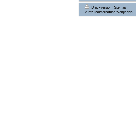
Druckversion
|
Sitemap
© Kfz-Meisterbetrieb Wengschick