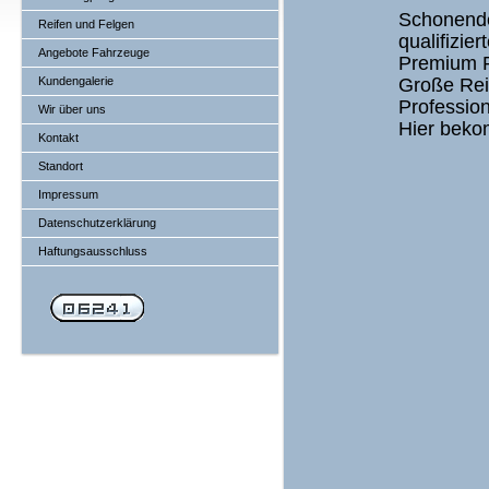
Schonend
Reifen und Felgen
qualifizie
Angebote Fahrzeuge
Premium R
Große Reif
Kundengalerie
Profession
Wir über uns
Hier bekom
Kontakt
Standort
Impressum
Datenschutzerklärung
Haftungsausschluss