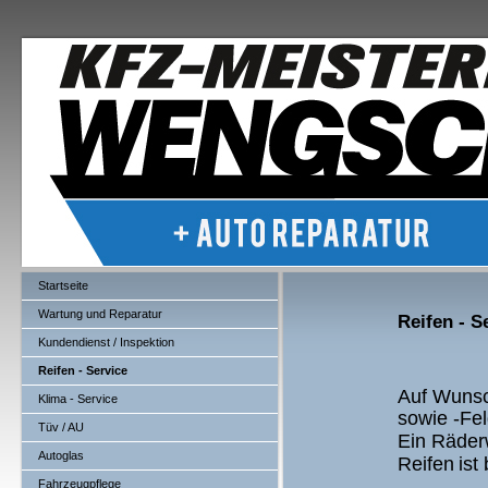
Startseite
Wartung und Reparatur
Reifen - S
Kundendienst / Inspektion
Reifen - Service
Auf Wunsc
Klima - Service
sowie -Fel
Tüv / AU
Ein Räder
Autoglas
Reifen
ist
Fahrzeugpflege