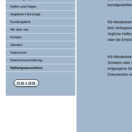
bereitgestellt
Reifen und Felgen
Angebote Fahrzeuge
Kundengalerie
Kfz-Meisterbet
kein Vertragsa
Wir über uns
Jegliche Haftun
Kontakt
oder die Errei
Standort
Impressum
Kfz-Meisterbet
Datenschutzerklärung
Schäden oder S
Haftungsausschluss
entgangene Ge
Dokumenten ode