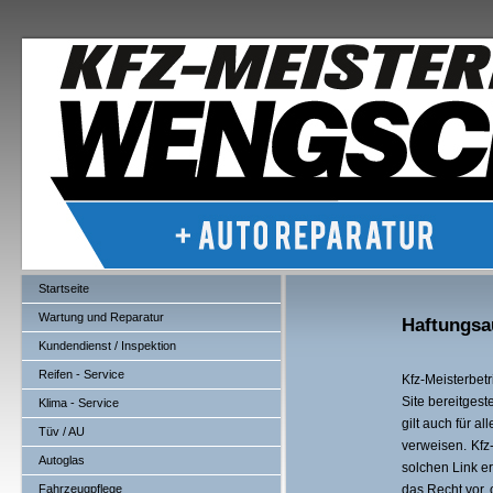
Startseite
Wartung und Reparatur
Haftungsa
Kundendienst / Inspektion
Reifen - Service
Kfz-Meisterbet
Site bereitgeste
Klima - Service
gilt auch für a
Tüv / AU
verweisen.
Kfz
Autoglas
solchen Link err
Fahrzeugpflege
das Recht vor,