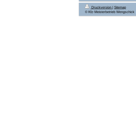
Druckversion
|
Sitemap
© Kfz-Meisterbetrieb Wengschick